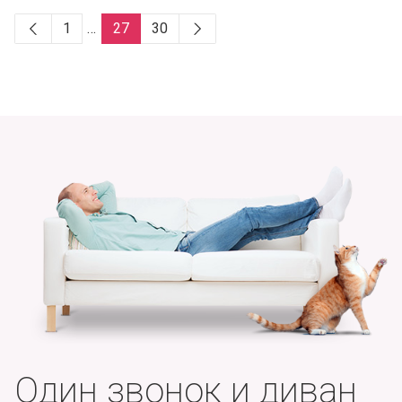
1
…
27
30
Один звонок и диван