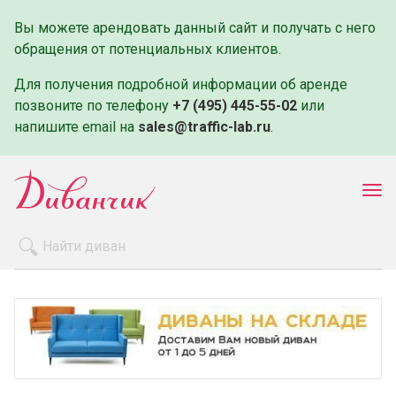
Вы можете арендовать данный сайт и получать с него
обращения от потенциальных клиентов.
Для получения подробной информации об аренде
позвоните по телефону
+7 (495) 445-55-02
или
напишите email на
sales@traffic-lab.ru
.
Пок
ме
Распродажа
Производители
Как заказать
Оплата и доставка
Контакты