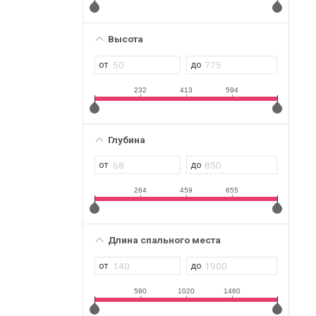
Высота
232
413
594
Глубина
264
459
655
Длина спального места
580
1020
1460