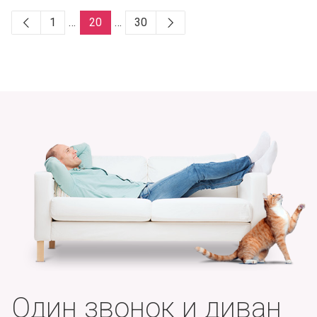
1
…
20
…
30
Один звонок и диван