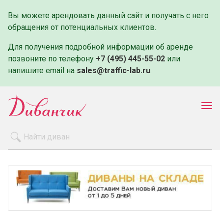
Вы можете арендовать данный сайт и получать с него
обращения от потенциальных клиентов.
Для получения подробной информации об аренде
позвоните по телефону
+7 (495) 445-55-02
или
напишите email на
sales@traffic-lab.ru
.
Пок
ме
Распродажа
Производители
Как заказать
Оплата и доставка
Контакты