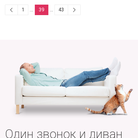
1
…
39
…
43
Один звонок и диван