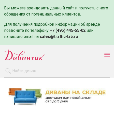
Вы можете арендовать данный сайт и получать с него
обращения от потенциальных клиентов.
Для получения подробной информации об аренде
позвоните по телефону
+7 (495) 445-55-02
или
напишите email на
sales@traffic-lab.ru
.
Пок
ме
Распродажа
Производители
Как заказать
Оплата и доставка
Контакты