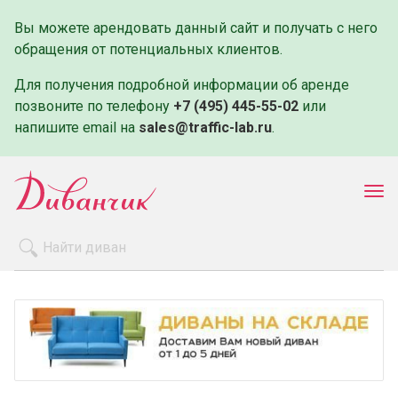
Вы можете арендовать данный сайт и получать с него
обращения от потенциальных клиентов.
Для получения подробной информации об аренде
позвоните по телефону
+7 (495) 445-55-02
или
напишите email на
sales@traffic-lab.ru
.
Пок
ме
Распродажа
Производители
Как заказать
Оплата и доставка
Контакты