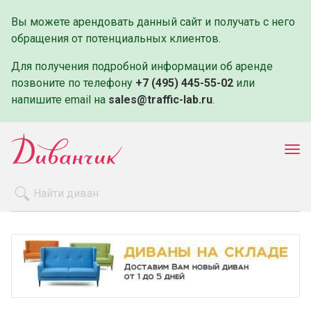
Вы можете арендовать данный сайт и получать с него
обращения от потенциальных клиентов.
Для получения подробной информации об аренде
позвоните по телефону
+7 (495) 445-55-02
или
напишите email на
sales@traffic-lab.ru
.
Пок
ме
Распродажа
Производители
Как заказать
Оплата и доставка
Контакты