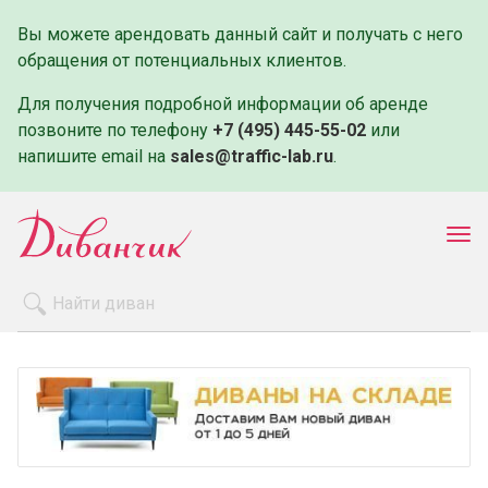
Вы можете арендовать данный сайт и получать с него
обращения от потенциальных клиентов.
Для получения подробной информации об аренде
позвоните по телефону
+7 (495) 445-55-02
или
напишите email на
sales@traffic-lab.ru
.
Пок
ме
Распродажа
Производители
Как заказать
Оплата и доставка
Контакты