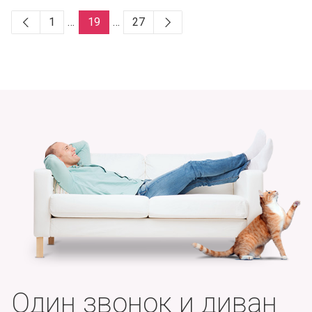
1
…
19
…
27
Один звонок и диван