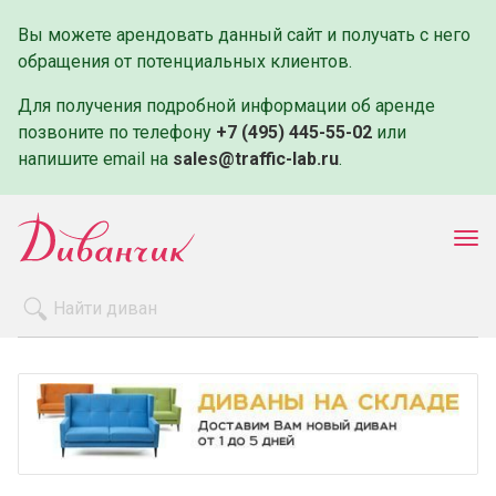
Вы можете арендовать данный сайт и получать с него
обращения от потенциальных клиентов.
Для получения подробной информации об аренде
позвоните по телефону
+7 (495) 445-55-02
или
напишите email на
sales@traffic-lab.ru
.
Пок
ме
Распродажа
Производители
Как заказать
Оплата и доставка
Контакты