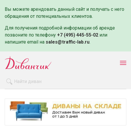
Вы можете арендовать данный сайт и получать с него
обращения от потенциальных клиентов.
Для получения подробной информации об аренде
позвоните по телефону
+7 (495) 445-55-02
или
напишите email на
sales@traffic-lab.ru
.
Пок
ме
Распродажа
Производители
Как заказать
Оплата и доставка
Контакты