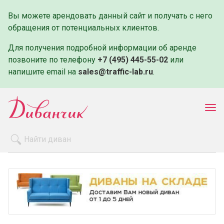
Вы можете арендовать данный сайт и получать с него
обращения от потенциальных клиентов.
Для получения подробной информации об аренде
позвоните по телефону
+7 (495) 445-55-02
или
напишите email на
sales@traffic-lab.ru
.
Пок
ме
Распродажа
Производители
Как заказать
Оплата и доставка
Контакты