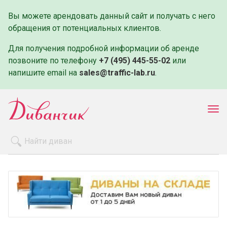
Вы можете арендовать данный сайт и получать с него
обращения от потенциальных клиентов.
Для получения подробной информации об аренде
позвоните по телефону
+7 (495) 445-55-02
или
напишите email на
sales@traffic-lab.ru
.
Пок
ме
Распродажа
Производители
Как заказать
Оплата и доставка
Контакты