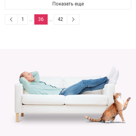
Показать еще
1
…
36
…
42