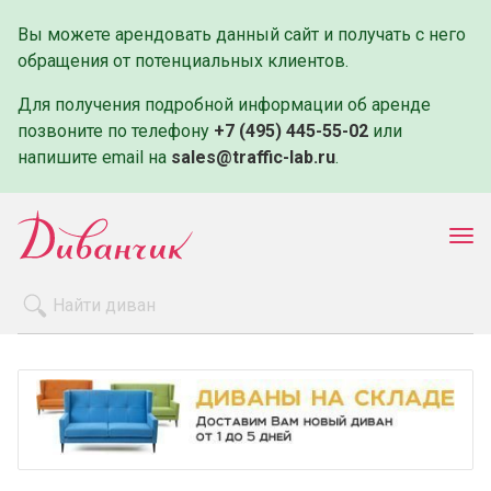
Вы можете арендовать данный сайт и получать с него
обращения от потенциальных клиентов.
Для получения подробной информации об аренде
позвоните по телефону
+7 (495) 445-55-02
или
напишите email на
sales@traffic-lab.ru
.
Пок
ме
Распродажа
Производители
Как заказать
Оплата и доставка
Контакты