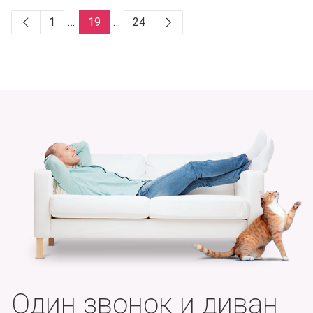
1
…
19
…
24
Один звонок и диван