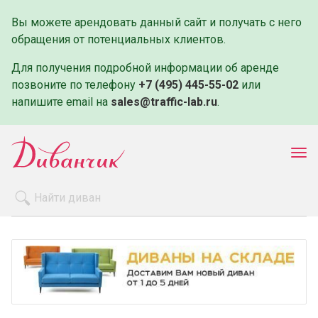
Вы можете арендовать данный сайт и получать с него
обращения от потенциальных клиентов.
Для получения подробной информации об аренде
позвоните по телефону
+7 (495) 445-55-02
или
напишите email на
sales@traffic-lab.ru
.
Пок
ме
Распродажа
Производители
Как заказать
Оплата и доставка
Контакты