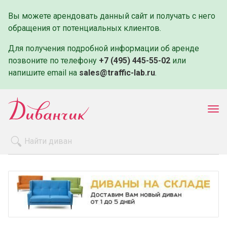
Вы можете арендовать данный сайт и получать с него
обращения от потенциальных клиентов.
Для получения подробной информации об аренде
позвоните по телефону
+7 (495) 445-55-02
или
напишите email на
sales@traffic-lab.ru
.
Пок
ме
Распродажа
Производители
Как заказать
Оплата и доставка
Контакты