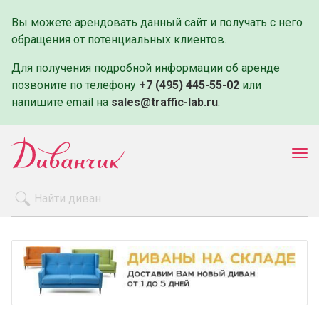
Вы можете арендовать данный сайт и получать с него
обращения от потенциальных клиентов.
Для получения подробной информации об аренде
позвоните по телефону
+7 (495) 445-55-02
или
напишите email на
sales@traffic-lab.ru
.
Пок
ме
Распродажа
Производители
Как заказать
Оплата и доставка
Контакты