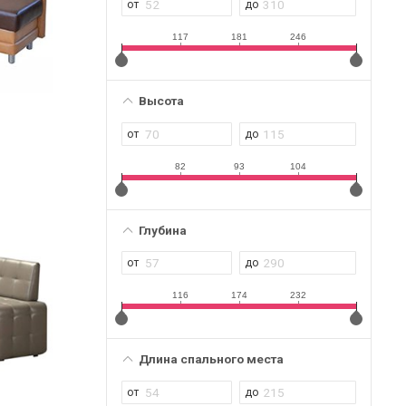
117
181
246
Высота
82
93
104
Глубина
116
174
232
Длина спального места