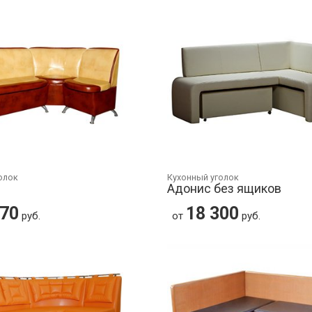
олок
Кухонный уголок
Адонис без ящиков
770
18 300
руб.
от
руб.