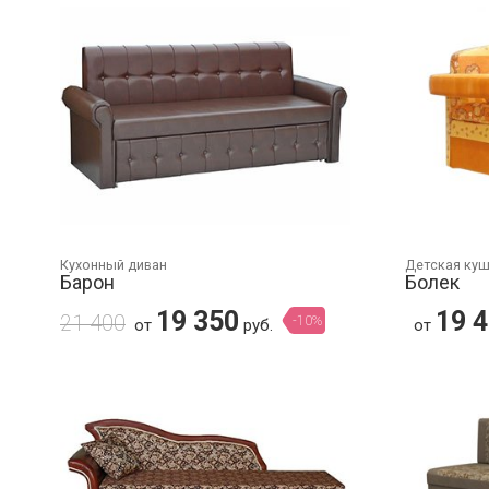
Кухонный диван
Детская ку
Барон
Болек
19 350
19 
21 400
-10%
от
руб.
от