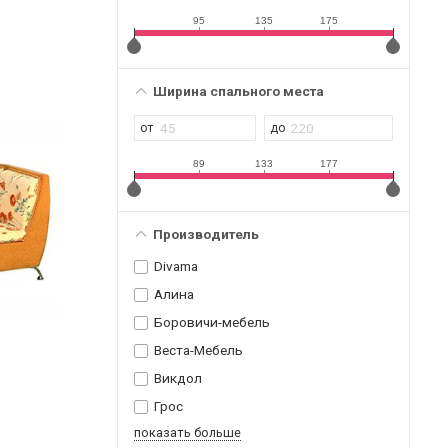
95
135
175
Ширина спального места
89
133
177
Производитель
Divama
Алина
Боровичи-мебель
Веста-Мебель
Викдол
Грос
показать больше