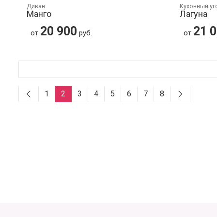
Диван
Кухонный уг
Манго
Лагуна
20 900
21 
от
руб.
от
1
2
3
4
5
6
7
8