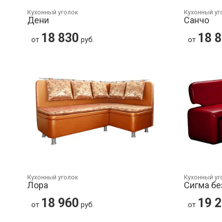
Кухонный уголок
Кухонный уг
Дени
Санчо
18 830
18 
от
руб.
от
Кухонный уголок
Кухонный уг
Лора
Сигма бе
18 960
19 
от
руб.
от