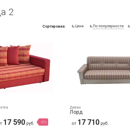
а 2
Цена
По популярности
Сортировка:
шетка
Диван
Лорд
17 590
17 710
-8%
от
руб.
от
руб.