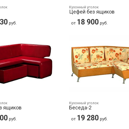
олок
Кухонный уголок
Цефей без ящиков
830
18 900
руб.
от
руб.
олок
Кухонный уголок
з ящиков
Беседа-2
200
19 280
руб.
от
руб.