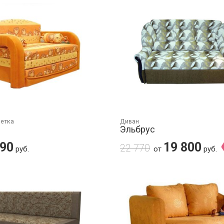
шетка
Диван
Эльбрус
490
19 800
22 770
руб.
от
руб.