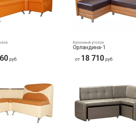
олок
Кухонный уголок
Орландина-1
560
18 710
руб.
от
руб.