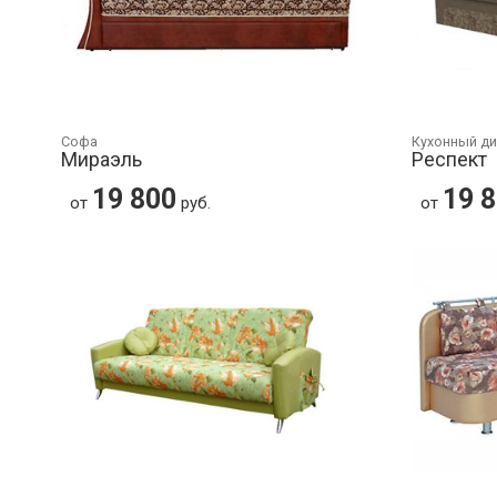
Софа
Кухонный д
Мираэль
Респект
19 800
19 
от
руб.
от