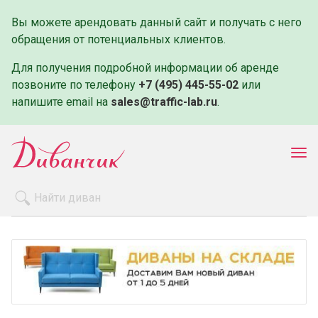
Вы можете арендовать данный сайт и получать с него
обращения от потенциальных клиентов.
Для получения подробной информации об аренде
позвоните по телефону
+7 (495) 445-55-02
или
напишите email на
sales@traffic-lab.ru
.
Пок
ме
Распродажа
Производители
Как заказать
Оплата и доставка
Контакты