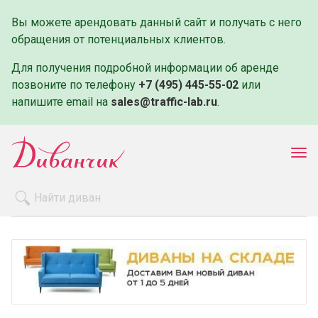
Вы можете арендовать данный сайт и получать с него
обращения от потенциальных клиентов.
Для получения подробной информации об аренде
позвоните по телефону
+7 (495) 445-55-02
или
напишите email на
sales@traffic-lab.ru
.
Пок
ме
Распродажа
Производители
Как заказать
Оплата и доставка
Контакты