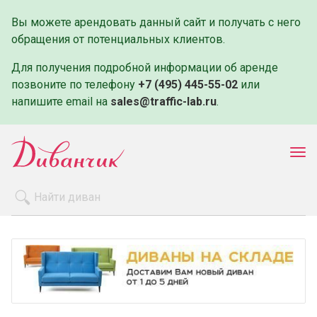
Вы можете арендовать данный сайт и получать с него
обращения от потенциальных клиентов.
Для получения подробной информации об аренде
позвоните по телефону
+7 (495) 445-55-02
или
напишите email на
sales@traffic-lab.ru
.
Пок
ме
Распродажа
Производители
Как заказать
Оплата и доставка
Контакты