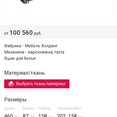
100 560
от
руб.
Фабрика - Мебель Холдинг
Механизм - еврокнижка, тахта
Ящик для белья
Материал/ткань
Выбрать ткань/материал
Размеры
Длина
Высота
Глубина
Спальное место
460
87
158
202
158
x