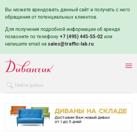
Вы можете арендовать данный сайт и получать с него
обращения от потенциальных клиентов.
Для получения подробной информации об аренде
позвоните по телефону
+7 (495) 445-55-02
или
напишите email на
sales@traffic-lab.ru
.
Пок
ме
Распродажа
Производители
Как заказать
Оплата и доставка
Контакты