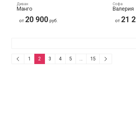
Диван
Софа
Манго
Валерия
20 900
21 
от
руб.
от
1
2
3
4
5
…
15