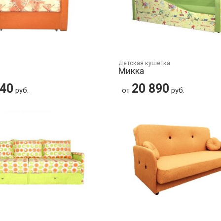
Детская кушетка
Микка
540
20 890
руб.
от
руб.