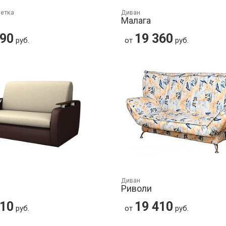
шетка
Диван
Малага
090
19 360
руб.
от
руб.
Диван
Риволи
410
19 410
руб.
от
руб.