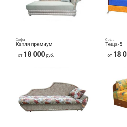
Софа
Софа
Капля премиум
Теща-5
18 000
18 
от
руб.
от