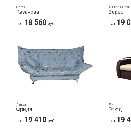
Софа
Детская ку
Казанова
Верес
18 560
19 
от
руб.
от
Диван
Диван
Фрида
Этюд
19 410
19 
от
руб.
от