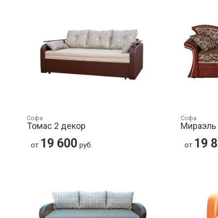
Софа
Софа
Томас 2 декор
Мираэль
19 600
19 
от
руб.
от