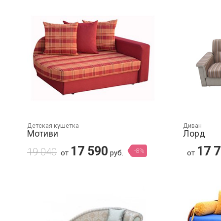
Детская кушетка
Диван
Мотиви
Лорд
17 590
17 
19 040
-8%
от
руб.
от