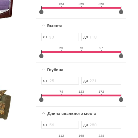
153
255
358
Высота
55
76
97
Глубина
74
123
172
Длина спального места
112
168
224