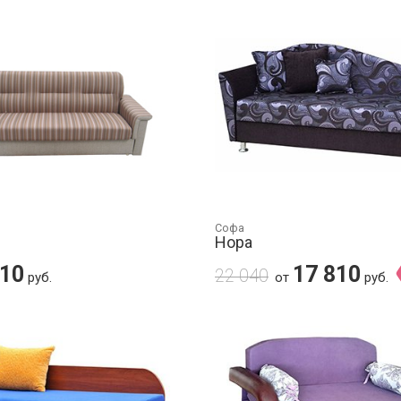
Софа
Нора
710
17 810
22 040
руб.
от
руб.