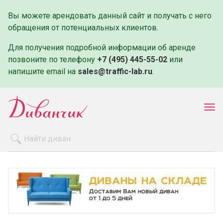
Вы можете арендовать данный сайт и получать с него
обращения от потенциальных клиентов.
Для получения подробной информации об аренде
позвоните по телефону
+7 (495) 445-55-02
или
напишите email на
sales@traffic-lab.ru
.
Пок
ме
Распродажа
Производители
Как заказать
Оплата и доставка
Контакты