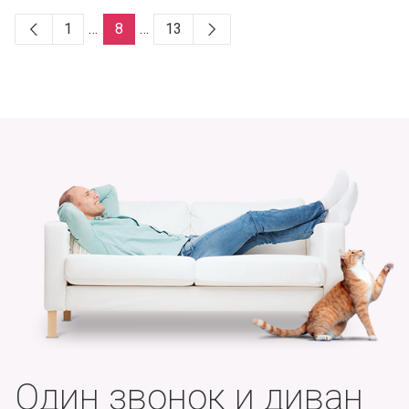
1
…
8
…
13
Один звонок и диван