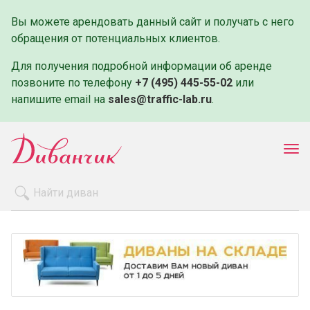
Вы можете арендовать данный сайт и получать с него
обращения от потенциальных клиентов.
Для получения подробной информации об аренде
позвоните по телефону
+7 (495) 445-55-02
или
напишите email на
sales@traffic-lab.ru
.
Пок
ме
Распродажа
Производители
Как заказать
Оплата и доставка
Контакты