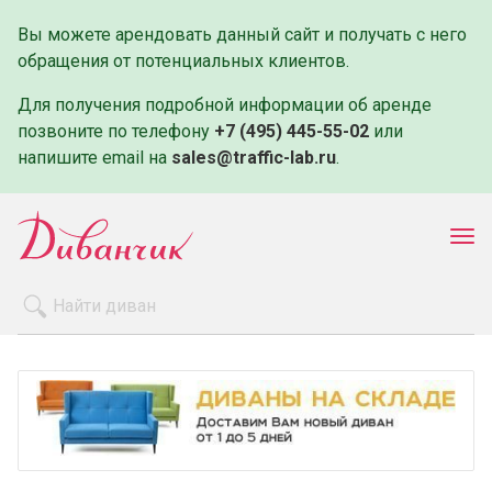
Вы можете арендовать данный сайт и получать с него
обращения от потенциальных клиентов.
Для получения подробной информации об аренде
позвоните по телефону
+7 (495) 445-55-02
или
напишите email на
sales@traffic-lab.ru
.
Пок
ме
Распродажа
Производители
Как заказать
Оплата и доставка
Контакты