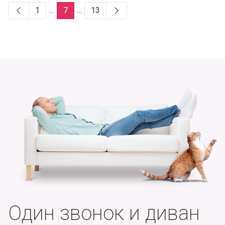
1
…
7
…
13
Один звонок и диван