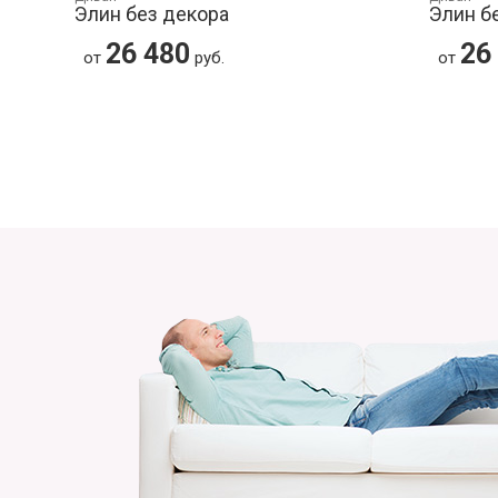
Элин без декора
Элин б
26 480
26
от
руб.
от