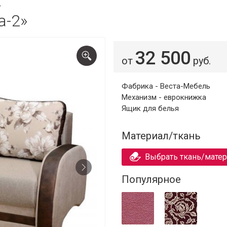
ь
а-2»
32 500
от
руб.
Фабрика - Веста-Мебель
Механизм - еврокнижка
Ящик для белья
Материал/ткань
Выбрать ткань/мате
Популярное