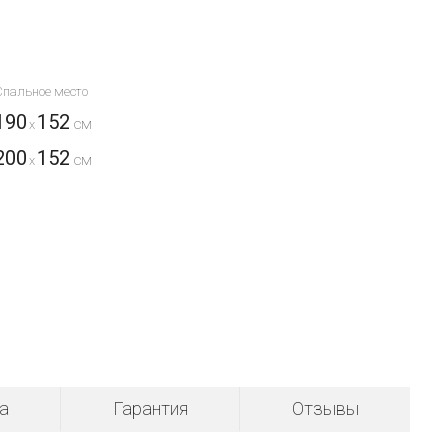
Спальное место
190
152
x
200
152
x
а
Гарантия
Отзывы