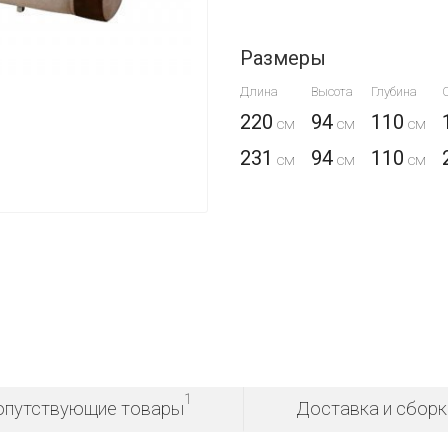
Размеры
Длина
Высота
Глубина
220
94
110
231
94
110
1
опутствующие товары
Доставка и сборк