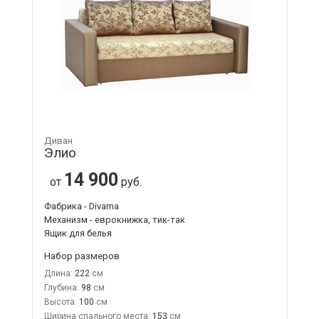
Диван
Элио
14 900
от
руб.
Фабрика - Divama
Механизм - еврокнижка, тик-так
Ящик для белья
Набор размеров
Длина:
222
Глубина:
98
Высота:
100
Ширина спального места:
153