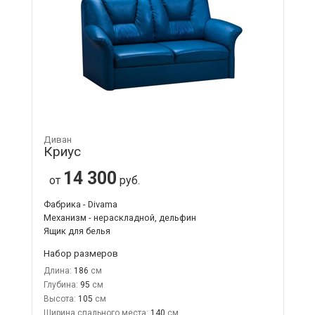
Диван
Криус
14 300
от
руб.
Фабрика - Divama
Механизм - нераскладной, дельфин
Ящик для белья
Набор размеров
Длина:
186
Глубина:
95
Высота:
105
Ширина спального места:
140