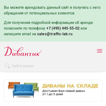
Вы можете арендовать данный сайт и получать с него
обращения от потенциальных клиентов.
Для получения подробной информации об аренде
позвоните по телефону
+7 (495) 445-55-02
или
напишите email на
sales@traffic-lab.ru
.
Пок
ме
Распродажа
Производители
Как заказать
Оплата и доставка
Контакты