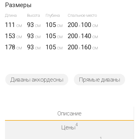
Размеры
Длина
Высота
Глубина
Спальное место
111
93
105
200
100
x
153
93
105
200
140
x
178
93
105
200
160
x
Диваны аккордеоны
Прямые диваны
Описание
4
Цены
1