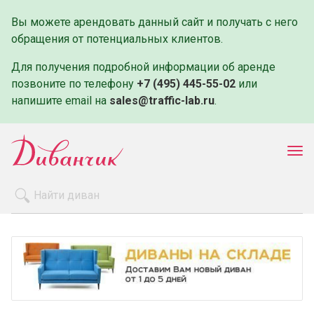
Вы можете арендовать данный сайт и получать с него
обращения от потенциальных клиентов.
Для получения подробной информации об аренде
позвоните по телефону
+7 (495) 445-55-02
или
напишите email на
sales@traffic-lab.ru
.
Пок
ме
Распродажа
Производители
Как заказать
Оплата и доставка
Контакты