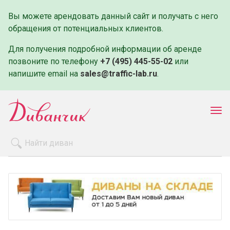
Вы можете арендовать данный сайт и получать с него
обращения от потенциальных клиентов.
Для получения подробной информации об аренде
позвоните по телефону
+7 (495) 445-55-02
или
напишите email на
sales@traffic-lab.ru
.
Пок
ме
Распродажа
Производители
Как заказать
Оплата и доставка
Контакты