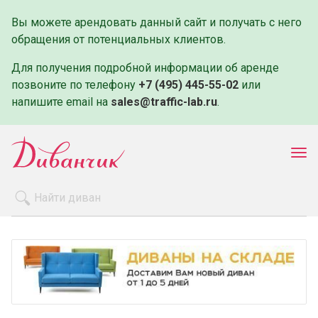
Вы можете арендовать данный сайт и получать с него
обращения от потенциальных клиентов.
Для получения подробной информации об аренде
позвоните по телефону
+7 (495) 445-55-02
или
напишите email на
sales@traffic-lab.ru
.
Пок
ме
Распродажа
Производители
Как заказать
Оплата и доставка
Контакты