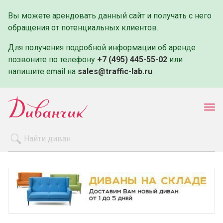
Вы можете арендовать данный сайт и получать с него
обращения от потенциальных клиентов.
Для получения подробной информации об аренде
позвоните по телефону
+7 (495) 445-55-02
или
напишите email на
sales@traffic-lab.ru
.
Пок
ме
Распродажа
Производители
Как заказать
Оплата и доставка
Контакты