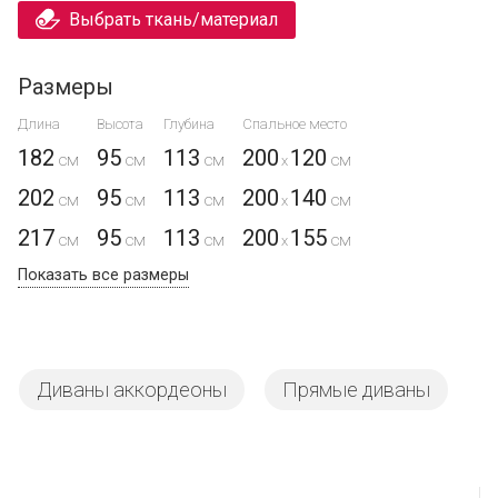
Выбрать ткань/материал
Размеры
Длина
Высота
Глубина
Спальное место
182
95
113
200
120
x
202
95
113
200
140
x
217
95
113
200
155
x
Показать все размеры
Диваны аккордеоны
Прямые диваны