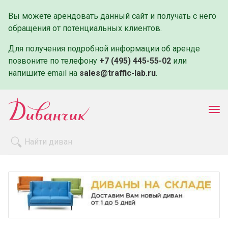
Вы можете арендовать данный сайт и получать с него
обращения от потенциальных клиентов.
Для получения подробной информации об аренде
позвоните по телефону
+7 (495) 445-55-02
или
напишите email на
sales@traffic-lab.ru
.
Пок
ме
Распродажа
Производители
Как заказать
Оплата и доставка
Контакты