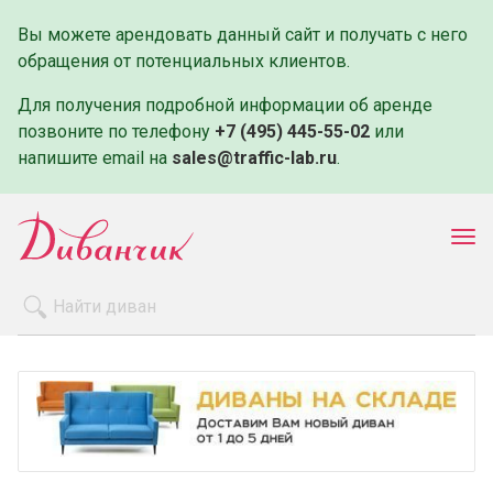
Вы можете арендовать данный сайт и получать с него
обращения от потенциальных клиентов.
Для получения подробной информации об аренде
позвоните по телефону
+7 (495) 445-55-02
или
напишите email на
sales@traffic-lab.ru
.
Пок
ме
Распродажа
Производители
Как заказать
Оплата и доставка
Контакты