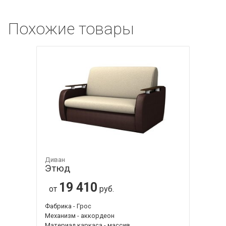
Похожие товары
Диван
Этюд
19 410
от
руб.
Фабрика - Грос
Механизм - аккордеон
Материал каркаса - массив