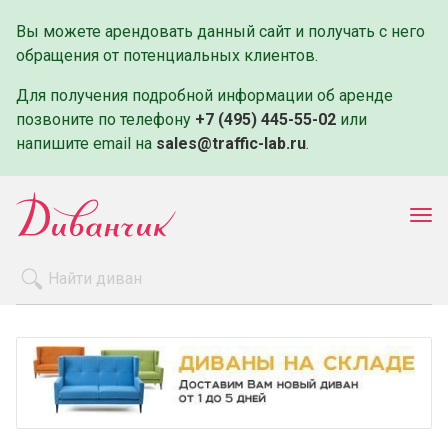
Вы можете арендовать данный сайт и получать с него
обращения от потенциальных клиентов.
Для получения подробной информации об аренде
позвоните по телефону
+7 (495) 445-55-02
или
напишите email на
sales@traffic-lab.ru
.
Пок
ме
Распродажа
Производители
Как заказать
Оплата и доставка
Контакты