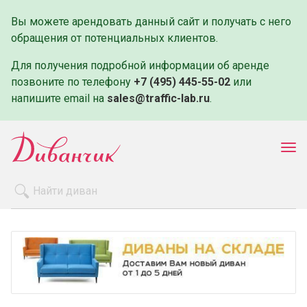
Вы можете арендовать данный сайт и получать с него
обращения от потенциальных клиентов.
Для получения подробной информации об аренде
позвоните по телефону
+7 (495) 445-55-02
или
напишите email на
sales@traffic-lab.ru
.
Пок
ме
Распродажа
Производители
Как заказать
Оплата и доставка
Контакты