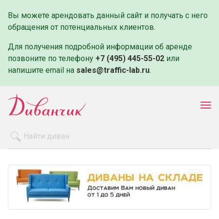
Вы можете арендовать данный сайт и получать с него
обращения от потенциальных клиентов.
Для получения подробной информации об аренде
позвоните по телефону
+7 (495) 445-55-02
или
напишите email на
sales@traffic-lab.ru
.
Пок
ме
Распродажа
Производители
Как заказать
Оплата и доставка
Контакты