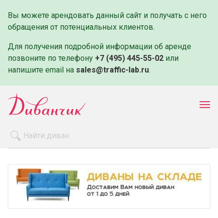
Вы можете арендовать данный сайт и получать с него
обращения от потенциальных клиентов.
Для получения подробной информации об аренде
позвоните по телефону
+7 (495) 445-55-02
или
напишите email на
sales@traffic-lab.ru
.
Пок
ме
Распродажа
Производители
Как заказать
Оплата и доставка
Контакты