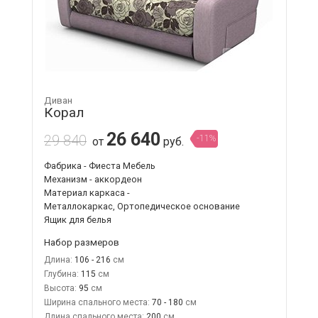
Диван
Корал
26 640
29 840
-11%
от
руб.
Фабрика - Фиеста Мебель
Механизм - аккордеон
Материал каркаса -
Металлокаркас, Ортопедическое основание
Ящик для белья
Набор размеров
Длина:
106 - 216
Глубина:
115
Высота:
95
Ширина спального места:
70 - 180
Длина спального места:
200