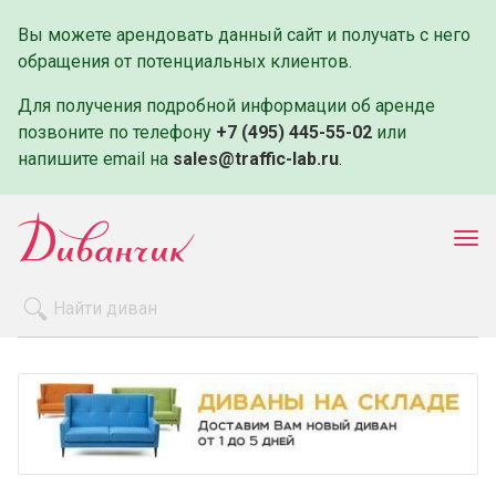
Вы можете арендовать данный сайт и получать с него
обращения от потенциальных клиентов.
Для получения подробной информации об аренде
позвоните по телефону
+7 (495) 445-55-02
или
напишите email на
sales@traffic-lab.ru
.
Пок
ме
Распродажа
Производители
Как заказать
Оплата и доставка
Контакты