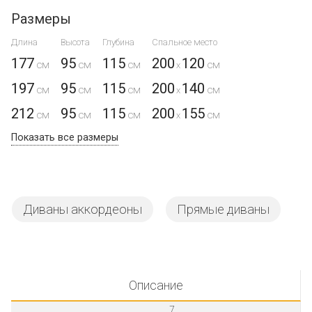
Размеры
Длина
Высота
Глубина
Спальное место
177
95
115
200
120
x
197
95
115
200
140
x
212
95
115
200
155
x
Показать все размеры
Диваны аккордеоны
Прямые диваны
Описание
7