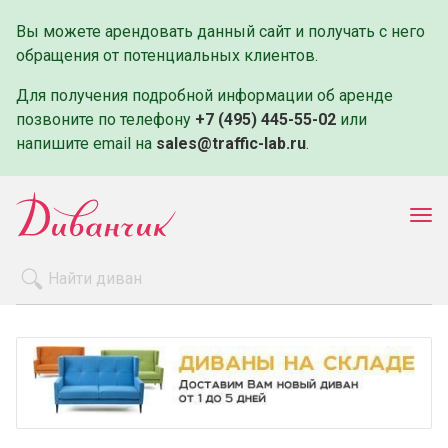
Вы можете арендовать данный сайт и получать с него
обращения от потенциальных клиентов.
Для получения подробной информации об аренде
позвоните по телефону
+7 (495) 445-55-02
или
напишите email на
sales@traffic-lab.ru
.
Пок
ме
Распродажа
Производители
Как заказать
Оплата и доставка
Контакты