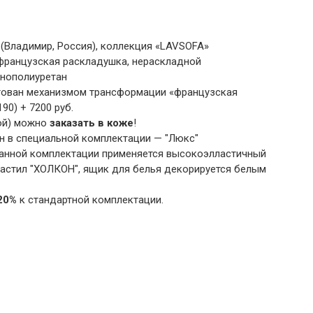
(Владимир, Россия), коллекция «LAVSOFA»
ранцузская раскладушка, нераскладной
енополиуретан
тован механизмом трансформации «французская
90) + 7200 руб.
ой) можно
заказать в коже
!
н в специальной комплектации — "Люкс"
данной комплектации применяется высокоэлластичный
астил "ХОЛКОН", ящик для белья декорируется белым
20%
к стандартной комплектации.