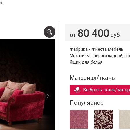
ль
80 400
от
руб.
Фабрика - Фиеста Мебель
Механизм - нераскладной, ф
Ящик для белья
Материал/ткань
Выбрать ткань/мате
Популярное