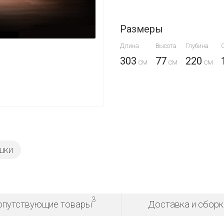
Размеры
Длина
Высота
Глубина
303
77
220
шки
3
опутствующие товары
Доставка и сборк