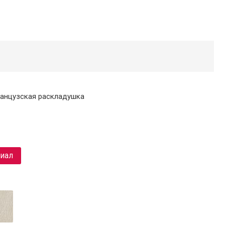
ранцузская раскладушка
риал