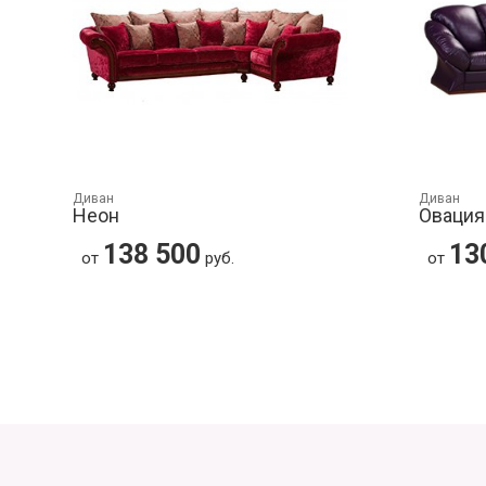
Диван
Диван
Неон
Овация
138 500
13
от
руб.
от