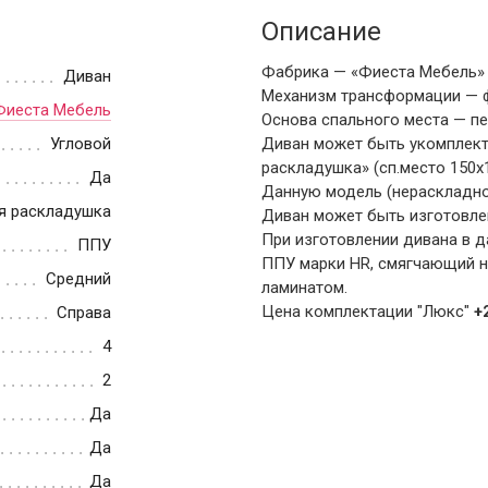
Описание
Фабрика — «Фиеста Мебель» 
Диван
Механизм трансформации — ф
Фиеста Мебель
Основа спального места — п
Угловой
Диван может быть укомплек
раскладушка» (сп.место 150х1
Да
Данную модель (нераскладн
я раскладушка
Диван может быть изготовле
При изготовлении дивана в 
ППУ
ППУ марки HR, смягчающий н
Средний
ламинатом.
Цена комплектации "Люкс"
+
Справа
4
2
Да
Да
Да