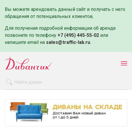
Вы можете арендовать данный сайт и получать с него
обращения от потенциальных клиентов.
Для получения подробной информации об аренде
позвоните по телефону
+7 (495) 445-55-02
или
напишите email на
sales@traffic-lab.ru
.
Пок
ме
Распродажа
Производители
Как заказать
Оплата и доставка
Контакты