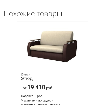
Похожие товары
Диван
Этюд
19 410
от
руб.
Фабрика - Грос
Механизм - аккордеон
Материал каркаса - массив