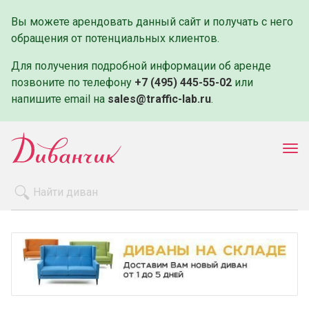
Вы можете арендовать данный сайт и получать с него
обращения от потенциальных клиентов.
Для получения подробной информации об аренде
позвоните по телефону
+7 (495) 445-55-02
или
напишите email на
sales@traffic-lab.ru
.
Пок
ме
Распродажа
Производители
Как заказать
Оплата и доставка
Контакты