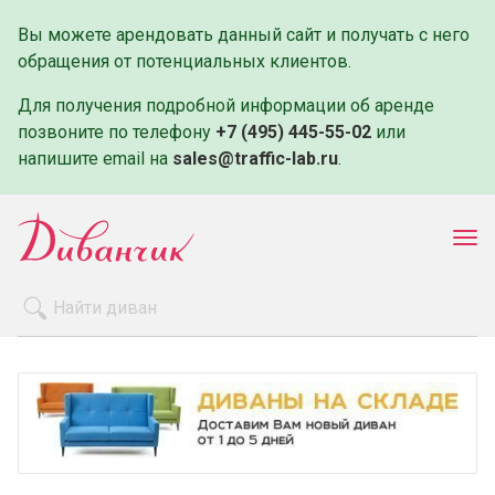
Вы можете арендовать данный сайт и получать с него
обращения от потенциальных клиентов.
Для получения подробной информации об аренде
позвоните по телефону
+7 (495) 445-55-02
или
напишите email на
sales@traffic-lab.ru
.
Пок
ме
Распродажа
Производители
Как заказать
Оплата и доставка
Контакты