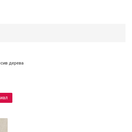
ссив дерева
риал