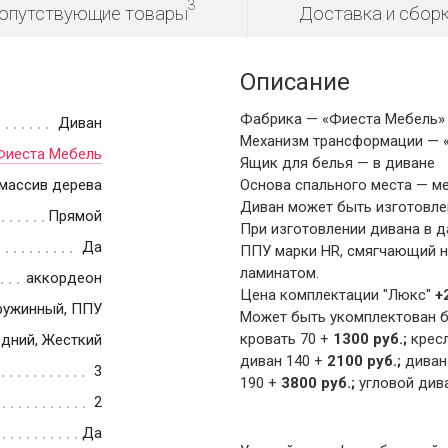
3
опутствующие товары
Доставка и сбор
Описание
Фабрика — «Фиеста Мебель» 
Диван
Механизм трансформации — 
Фиеста Мебель
Ящик для белья — в диване
массив дерева
Основа спального места — м
Диван может быть изготовле
Прямой
При изготовлении дивана в 
Да
ППУ марки HR, смягчающий н
ламинатом.
аккордеон
Цена комплектации "Люкс"
+
ружинный, ППУ
Может быть укомплектован бл
кровать 70 +
1300 руб.;
кресл
дний, Жесткий
диван 140 +
2100 руб.;
диван
3
190 +
3800 руб.;
угловой
див
2
Да