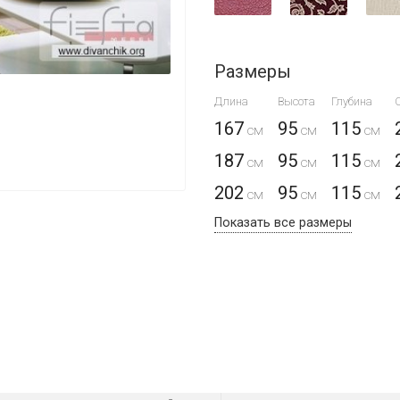
Размеры
Длина
Высота
Глубина
167
95
115
187
95
115
202
95
115
Показать все размеры