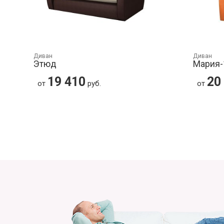
Диван
Диван
Этюд
Мария-
19 410
20
от
руб.
от