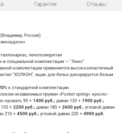
ка
Гарантия
Отзывы
(Владимир, Россия)
«аккордеон»
еталлокаркас, пенополиуретан
н в специальной комплектации — "Люкс"
данной комплектации применяется высокоэлластичный
астил "ХОЛКОН", ящик для белья декорируется белым
20%
к стандартной комплектации.
оком независимых пружин «Pocket spring»: кресло-
о-кровать 90 +
1400 руб.;
диван 120 +
1900 руб.;
 155 +
2200 руб.;
диван 180 +
2600 руб.
; угловой
диван
ан 210 +
4500 руб.;
угловой
диван 220 +
4900 руб.