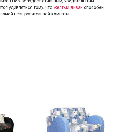
иван Нео обладает стильным, убедительным
ится удивляться тому, что
желтый диван
способен
 самой невыразительной комнаты.