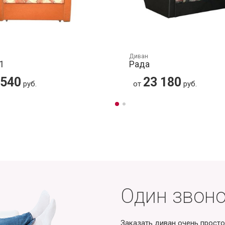
Диван
1
Рада
 540
23 180
руб.
от
руб.
Один звоно
Заказать диван очень просто