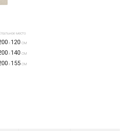
Спальное место
200
120
x
200
140
x
200
155
x