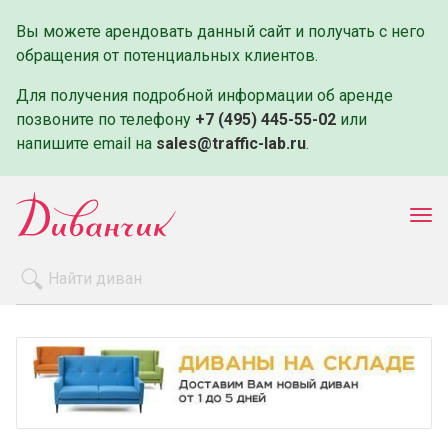
Вы можете арендовать данный сайт и получать с него
обращения от потенциальных клиентов.
Для получения подробной информации об аренде
позвоните по телефону
+7 (495) 445-55-02
или
напишите email на
sales@traffic-lab.ru
.
Пок
ме
Распродажа
Производители
Как заказать
Оплата и доставка
Контакты