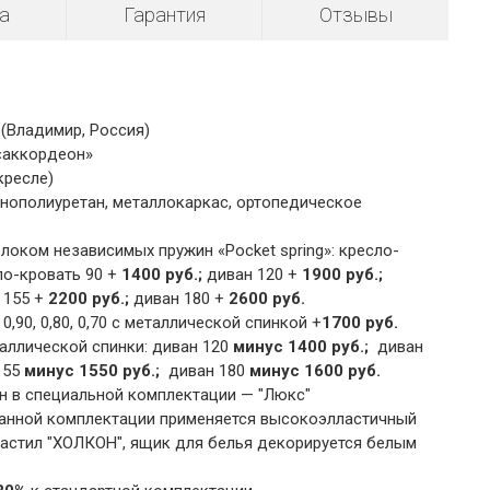
а
Гарантия
Отзывы
(Владимир, Россия)
«аккордеон»
кресле)
нополиуретан, металлокаркас, ортопедическое
оком независимых пружин «Pocket spring»: кресло-
о-кровать 90 +
1400 руб.;
диван 120 +
1900 руб.;
 155 +
2200 руб.;
диван 180 +
2600 руб.
,90, 0,80, 0,70 с металлической спинкой +
1700 руб.
аллической спинки: диван 120
минус 1400 руб.;
диван
155
минус 1550 руб.;
диван 180
минус 1600 руб.
н в специальной комплектации — "Люкс"
данной комплектации применяется высокоэлластичный
астил "ХОЛКОН", ящик для белья декорируется белым