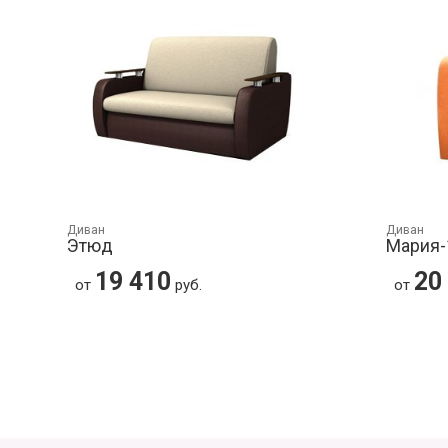
Диван
Диван
Этюд
Мария-
19 410
20
от
руб.
от