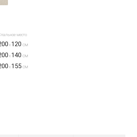
Спальное место
200
120
x
200
140
x
200
155
x