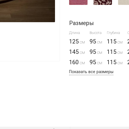
Размеры
Длина
Высота
Глубина
125
95
115
145
95
115
160
95
115
Показать все размеры