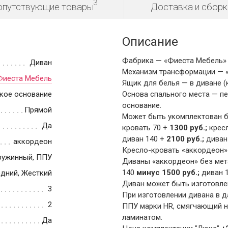
3
опутствующие товары
Доставка и сборк
Описание
Фабрика — «Фиеста Мебель» 
Диван
Механизм трансформации — 
Фиеста Мебель
Ящик для белья — в диване (
кое основание
Основа спального места — пе
основание.
Прямой
Может быть укомплектован бл
Да
кровать 70 +
1300 руб.;
кресл
диван 140 +
2100 руб.;
диван
аккордеон
Кресло-кровать «аккордеон» 0
ружинный, ППУ
Диваны «аккордеон» без мет
140
минус 1500 руб.;
диван 
дний, Жесткий
Диван может быть изготовле
3
При изготовлении дивана в 
2
ППУ марки HR, смягчающий н
ламинатом.
Да