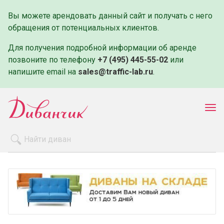
Вы можете арендовать данный сайт и получать с него
обращения от потенциальных клиентов.
Для получения подробной информации об аренде
позвоните по телефону
+7 (495) 445-55-02
или
напишите email на
sales@traffic-lab.ru
.
Пок
ме
Распродажа
Производители
Как заказать
Оплата и доставка
Контакты