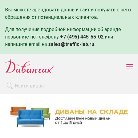
Вы можете арендовать данный сайт и получать с него
обращения от потенциальных клиентов.
Для получения подробной информации об аренде
позвоните по телефону
+7 (495) 445-55-02
или
напишите email на
sales@traffic-lab.ru
.
Пок
ме
Распродажа
Производители
Как заказать
Оплата и доставка
Контакты