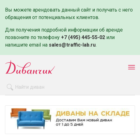
Вы можете арендовать данный сайт и получать с него
обращения от потенциальных клиентов.
Для получения подробной информации об аренде
позвоните по телефону
+7 (495) 445-55-02
или
напишите email на
sales@traffic-lab.ru
.
Пок
ме
Распродажа
Производители
Как заказать
Оплата и доставка
Контакты