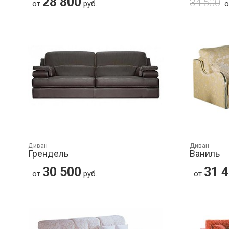
28 800
34 500
от
руб.
Диван
Диван
Грендель
Ваниль
30 500
31 
от
руб.
от