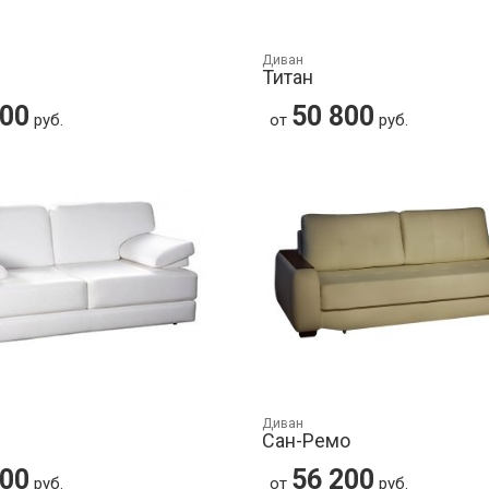
Диван
Титан
400
50 800
руб.
от
руб.
Диван
Сан-Ремо
100
56 200
руб.
от
руб.