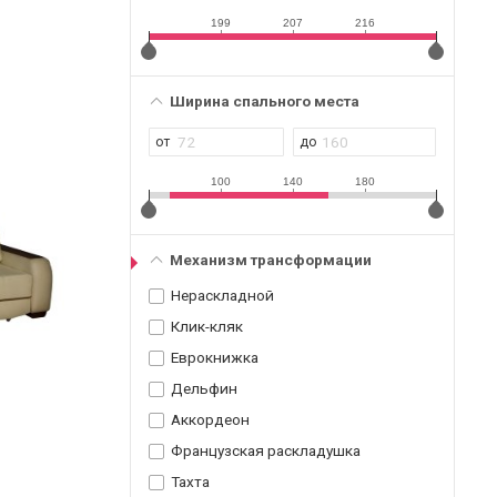
199
207
216
Ширина спального места
100
140
180
Механизм трансформации
Нераскладной
Клик-кляк
Еврокнижка
Дельфин
Аккордеон
Французская раскладушка
Тахта