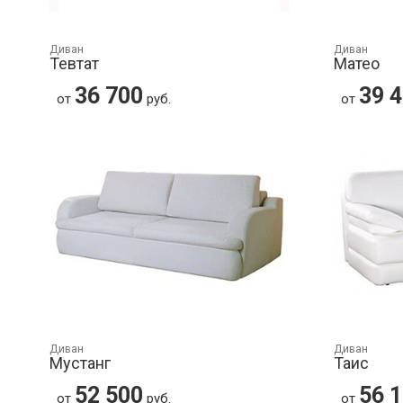
Диван
Диван
Тевтат
Матео
36 700
39 
от
руб.
от
Диван
Диван
Мустанг
Таис
52 500
56 
от
руб.
от