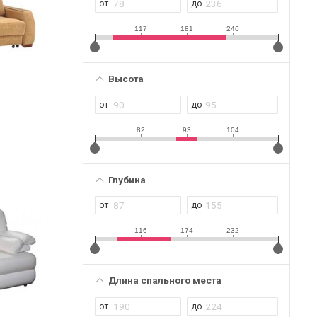
117
181
246
Высота
82
93
104
Глубина
116
174
232
Длина спального места