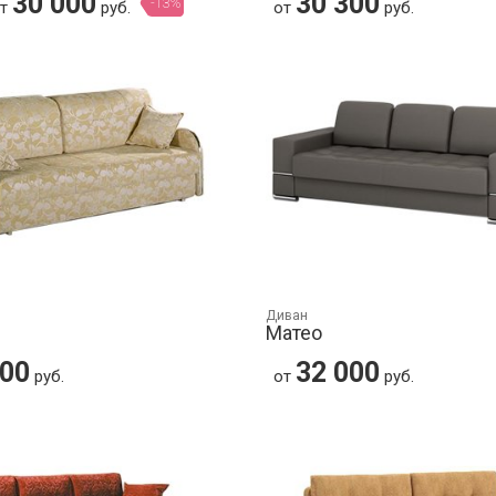
30 000
30 300
-13%
от
руб.
от
руб.
Диван
Матео
400
32 000
руб.
от
руб.