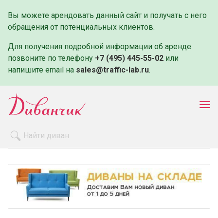
Вы можете арендовать данный сайт и получать с него
обращения от потенциальных клиентов.
Для получения подробной информации об аренде
позвоните по телефону
+7 (495) 445-55-02
или
напишите email на
sales@traffic-lab.ru
.
Пок
ме
Распродажа
Производители
Как заказать
Оплата и доставка
Контакты